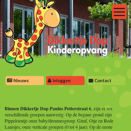
Nieuws
Inloggen
Contact
Binnen Dikkertje Dap Paulus Potterstraat 6
, zijn er zes
verschillende groepen aanwezig. Op de begane grond zijn
Pippeloentje onze baby/dreumesgroep. Giraf, Otje en Rode
Laarsjes, onze verticale groepen (0 tot 4 jaar). Op de eerste